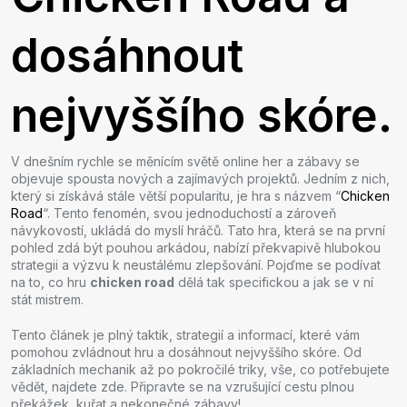
dosáhnout
nejvyššího skóre.
V dnešním rychle se měnícím světě online her a zábavy se
objevuje spousta nových a zajímavých projektů. Jedním z nich,
který si získává stále větší popularitu, je hra s názvem “
Chicken
Road
“. Tento fenomén, svou jednoduchostí a zároveň
návykovostí, ukládá do myslí hráčů. Tato hra, která se na první
pohled zdá být pouhou arkádou, nabízí překvapivě hlubokou
strategii a výzvu k neustálému zlepšování. Pojďme se podívat
na to, co hru
chicken road
dělá tak specifickou a jak se v ní
stát mistrem.
Tento článek je plný taktik, strategií a informací, které vám
pomohou zvládnout hru a dosáhnout nejvyššího skóre. Od
základních mechanik až po pokročilé triky, vše, co potřebujete
vědět, najdete zde. Připravte se na vzrušující cestu plnou
překážek, kuřat a nekonečné zábavy!