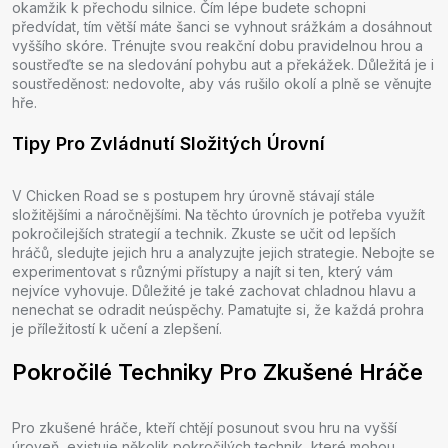
okamžik k přechodu silnice. Čím lépe budete schopni
předvídat, tím větší máte šanci se vyhnout srážkám a dosáhnout
vyššího skóre. Trénujte svou reakční dobu pravidelnou hrou a
soustřeďte se na sledování pohybu aut a překážek. Důležitá je i
soustředěnost: nedovolte, aby vás rušilo okolí a plně se věnujte
hře.
Tipy Pro Zvládnutí Složitých Úrovní
V Chicken Road se s postupem hry úrovně stávají stále
složitějšími a náročnějšími. Na těchto úrovních je potřeba využít
pokročilejších strategií a technik. Zkuste se učit od lepších
hráčů, sledujte jejich hru a analyzujte jejich strategie. Nebojte se
experimentovat s různými přístupy a najít si ten, který vám
nejvíce vyhovuje. Důležité je také zachovat chladnou hlavu a
nenechat se odradit neúspěchy. Pamatujte si, že každá prohra
je příležitostí k učení a zlepšení.
Pokročilé Techniky Pro Zkušené Hráče
Pro zkušené hráče, kteří chtějí posunout svou hru na vyšší
úroveň, existuje několik pokročilých technik, které mohou