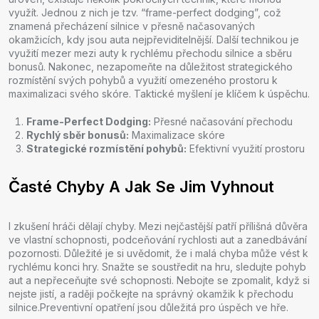
využít. Jednou z nich je tzv. “frame-perfect dodging”, což
znamená přecházení silnice v přesně načasovaných
okamžicích, kdy jsou auta nejpřeviditelnější. Další technikou je
využití mezer mezi auty k rychlému přechodu silnice a sběru
bonusů. Nakonec, nezapomeňte na důležitost strategického
rozmístění svých pohybů a využití omezeného prostoru k
maximalizaci svého skóre. Taktické myšlení je klíčem k úspěchu.
Frame-Perfect Dodging:
Přesné načasování přechodu
Rychlý sběr bonusů:
Maximalizace skóre
Strategické rozmístění pohybů:
Efektivní využití prostoru
Časté Chyby A Jak Se Jim Vyhnout
I zkušení hráči dělají chyby. Mezi nejčastější patří přílišná důvěra
ve vlastní schopnosti, podceňování rychlosti aut a zanedbávání
pozornosti. Důležité je si uvědomit, že i malá chyba může vést k
rychlému konci hry. Snažte se soustředit na hru, sledujte pohyb
aut a nepřeceňujte své schopnosti. Nebojte se zpomalit, když si
nejste jistí, a raději počkejte na správný okamžik k přechodu
silnice.Preventivní opatření jsou důležitá pro úspěch ve hře.