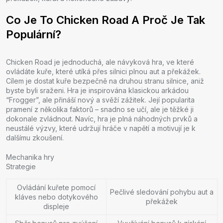
Co Je To Chicken Road A Proč Je Tak
Populární?
Chicken Road je jednoduchá, ale návyková hra, ve které
ovládáte kuře, které utíká přes silnici plnou aut a překážek.
Cílem je dostat kuře bezpečně na druhou stranu silnice, aniž
byste byli sraženi. Hra je inspirována klasickou arkádou
“Frogger”, ale přináší nový a svěží zážitek. Její popularita
pramení z několika faktorů – snadno se učí, ale je těžké ji
dokonale zvládnout. Navíc, hra je plná náhodných prvků a
neustálé výzvy, které udržují hráče v napětí a motivují je k
dalšímu zkoušení.
Mechanika hry
Strategie
Ovládání kuřete pomocí
Pečlivé sledování pohybu aut a
kláves nebo dotykového
překážek
displeje