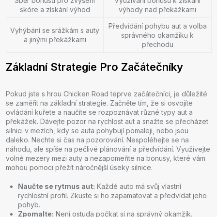
Sběr bonusů pro zvýšení
Využívání bonusů k získání
skóre a získání výhod
výhody nad překážkami
Předvídání pohybu aut a volba
Vyhýbání se srážkám s auty
správného okamžiku k
a jinými překážkami
přechodu
Základní Strategie Pro Začátečníky
Pokud jste s hrou Chicken Road teprve začátečníci, je důležité
se zaměřit na základní strategie. Začněte tím, že si osvojíte
ovládání kuřete a naučíte se rozpoznávat různé typy aut a
překážek. Dávejte pozor na rychlost aut a snažte se přecházet
silnici v mezích, kdy se auta pohybují pomaleji, nebo jsou
daleko. Nechte si čas na pozorování. Nespoléhejte se na
náhodu, ale spíše na pečlivé plánování a předvídání. Využívejte
volné mezery mezi auty a nezapomeňte na bonusy, které vám
mohou pomoci přežít náročnější úseky silnice.
Naučte se rytmus aut:
Každé auto má svůj vlastní
rychlostní profil. Zkuste si ho zapamatovat a předvídat jeho
pohyb.
Zpomalte:
Není ostuda počkat si na správný okamžik.