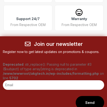
Support 24/7
Warranty
From Respective OEM
From Respective OEM
Join our newsletter
Register now to get latest updates on promotions & coupons.
Deprecated
: str_replace(): Passing null to parameter #3
($subject) of type array|string is deprecated in
/www/wwwroot/akgtech.in/wp-includes/formatting.php
on
line
5702
Send