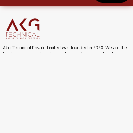
Akg Technical Private Limited was founded in 2020. We are the
leading provider of modern audio-visual equipment and
solutions. When it comes to providing top-quality products and
services to increase your AV experience and comfort we are
one of the best.
Quick Links
Product Categories
Company Policy