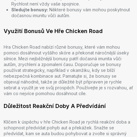
Rychlost není vždy vaše spojnice.
Sledujte bonusy:
Některé bonusy vám mohou poskytnout
dočasnou imunitu vůči autům.
Využití Bonusů Ve Hře Chicken Road
Hra Chicken Road nabízí různé bonusy, které vám mohou
pomoci dosáhnout vyššího skóre a překonat náročnější úseky
silnice. Mezi nejběžnější bonusy patří dočasná imunita vůči
autům, zrychlení a zpomalení času. Doporučuje se bonusy
používat strategicky, například v okamžiku, kdy se blíží
nebezpečná kombinace aut. Pamatujte si, že bonusy se
objevují náhodně, takže je důležité být připraven je rychle
sebrat a využít je ve svůj prospěch. Používejte je s rozvahou, ať
vám co nejvíce pomohou dosáhnout cíle.
Důležitost Reakční Doby A Předvídání
Klíčem k úspěchu v hře Chicken Road je rychlá reakční doba a
schopnost předvídat pohyb aut a překážek. Snažte se
předvídat, kam se auta budou pohybovat a zvolte si správný